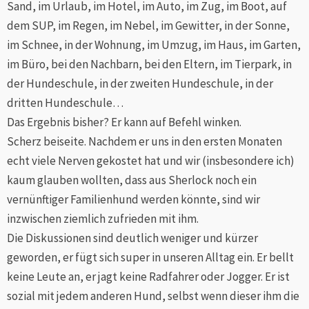
Sand, im Urlaub, im Hotel, im Auto, im Zug, im Boot, auf
dem SUP, im Regen, im Nebel, im Gewitter, in der Sonne,
im Schnee, in der Wohnung, im Umzug, im Haus, im Garten,
im Büro, bei den Nachbarn, bei den Eltern, im Tierpark, in
der Hundeschule, in der zweiten Hundeschule, in der
dritten Hundeschule…
Das Ergebnis bisher? Er kann auf Befehl winken.
Scherz beiseite. Nachdem er uns in den ersten Monaten
echt viele Nerven gekostet hat und wir (insbesondere ich)
kaum glauben wollten, dass aus Sherlock noch ein
vernünftiger Familienhund werden könnte, sind wir
inzwischen ziemlich zufrieden mit ihm.
Die Diskussionen sind deutlich weniger und kürzer
geworden, er fügt sich super in unseren Alltag ein. Er bellt
keine Leute an, er jagt keine Radfahrer oder Jogger. Er ist
sozial mit jedem anderen Hund, selbst wenn dieser ihm die