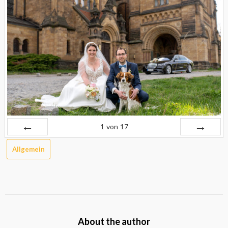
1
von
17
Zurück
Vor
Allgemein
About the author